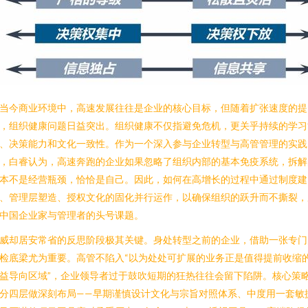
当今商业环境中，高速发展往往是企业的核心目标，但随着扩张速度的提
，组织健康问题日益突出。组织健康不仅指避免危机，更关乎持续的学习
、决策能力和文化一致性。作为一个深入参与企业转型与高管管理的实践
，白睿认为，高速奔跑的企业如果忽略了组织内部的基本免疫系统，拆解
本不是经营瓶颈，恰恰是自己。因此，如何在高增长的过程中通过制度建
、管理层塑造、授权文化的固化并行运作，以确保组织的跃升而不撕裂，
中国企业家与管理者的头号课题。
威却居安常省的反思阶段极其关键。身处转型之前的企业，借助一张专门
检底梁尤为重要。高管不陷入“以为处处可扩展的业务正是值得提前收缩
益导向区域”，企业领导者过于鼓吹短期的狂热往往会留下陷阱。核心策
分四层做深刻布局——早期谨慎设计文化与宗旨对照体系、中度用一套敏